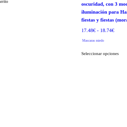
rrito
oscuridad, con 3 mo
iluminación para Hal
fiestas y fiestas (mo
Rang
17.48
€
-
18.74
€
de
Mascaras miedo
precio
Este
desde
Seleccionar opciones
prod
17.48
tiene
hasta
múlt
varia
18.74
Las
opci
se
pue
elegi
en
la