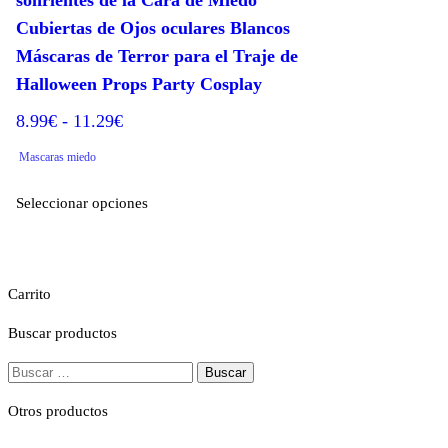
de
Cubiertas de Ojos oculares Blancos
producto
Máscaras de Terror para el Traje de
Halloween Props Party Cosplay
Rango
8.99
€
-
11.29
€
de
Mascaras miedo
precios:
Este
desde
Seleccionar opciones
producto
8.99€
tiene
hasta
múltiples
variantes.
11.29€
Carrito
Las
opciones
Buscar productos
se
Buscar:
pueden
elegir
Otros productos
en