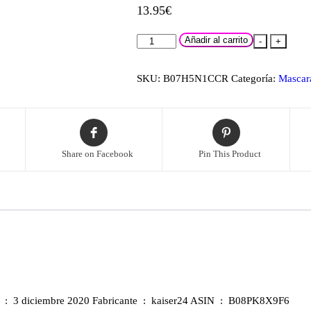
13.95
€
kaiser24
Añadir al carrito
-
+
Máscara
de
SKU:
B07H5N1CCR
Categoría:
Mascar
Halloween.
cantidad
Share on Facebook
Pin This Product
Is Discontinued By Manufacturer ‏ : ‎ No Producto en Amazon.es desde ‏ : ‎ 3 diciembre 2020 Fabricante ‏ : ‎ kaiser24 ASIN ‏ : ‎ B08PK8X9F6