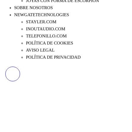
JOYAS CON FORMA DE ESCORPIÓN
SOBRE NOSOTROS
NEWGATETECHNOLOGIES
STAYLER.COM
INOUTAUDIO.COM
TELEFONILLO.COM
POLÍTICA DE COOKIES
AVISO LEGAL
POLÍTICA DE PRIVACIDAD
NA APEX HERO -
MÁSCARA PARA DISFRAZ
DE ROBOT PATHFINDER
HALLOWEEN