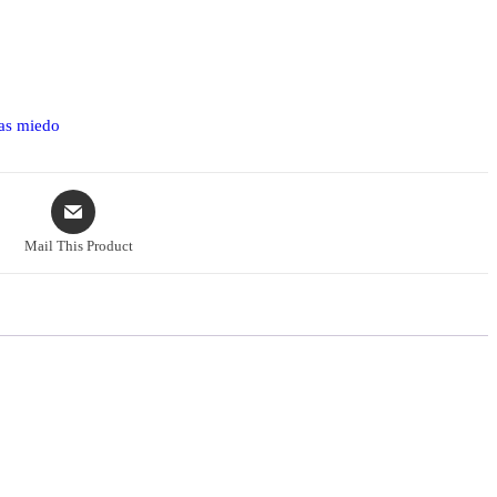
PERIFÉRICOS,PURPLE
as miedo
Mail This Product