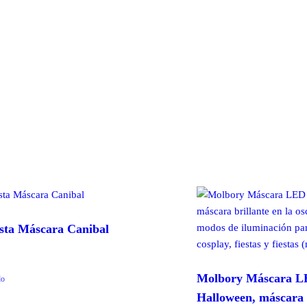
esta Máscara Canibal
Molbory Máscara L
do
Halloween, máscara b