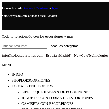
Saltar
Lo más buscado:
Gorras
//
Camisetas
//
Joyas
al
Soloescorpiones.com afiliado Oficial Amazon
contenido
Todo lo relacionado con los escorpiones y más
info@soloescorpiones.com | España (Madrid) | NewGateTechnologies
MENÚ
INICIO
SHOPLOESCORPIONES
LO MÁS VENDIDO
N E W
LIBROS QUE HABLAN DE ESCORPIONES
JUGUETES CON FORMA DE ESCORPIONES
CAMISETA CON ESCORPIONES