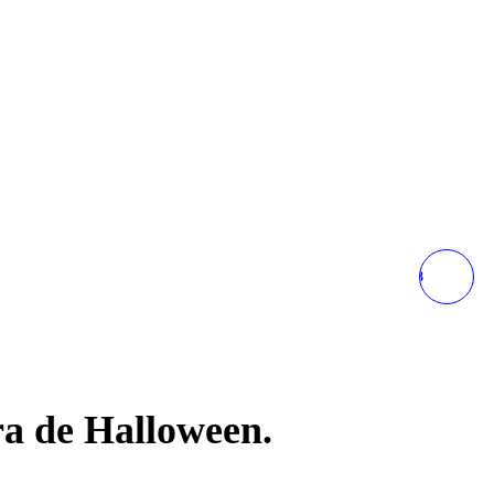
HEROMEN AVENGERS 3
THANOS
HEADGEAR,HALLOWEEN
a de Halloween.
COSPLAY HERO MÁSCARA
DE LÁTEX ACCESORIOS