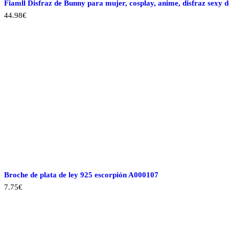
la
Fiamll Disfraz de Bunny para mujer, cosplay, anime, disfraz sexy
página
44.98
€
de
producto
Broche de plata de ley 925 escorpión A000107
7.75
€