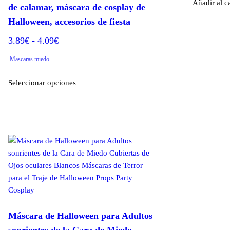
Añadir al ca
de calamar, máscara de cosplay de
Halloween, accesorios de fiesta
Rango
3.89
€
-
4.09
€
de
Mascaras miedo
precios:
Este
desde
Seleccionar opciones
producto
3.89€
tiene
hasta
múltiples
variantes.
4.09€
Las
opciones
se
pueden
elegir
en
la
Máscara de Halloween para Adultos
página
sonrientes de la Cara de Miedo