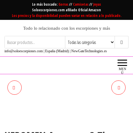
Saltar
Lo más buscado:
Gorras
//
Camisetas
//
Joyas
al
Soloescorpiones.com afiliado Oficial Amazon
Los precios y la disponibilidad pueden variar en relación a lo publicado.
contenido
Todo lo relacionado con los escorpiones y más
info@soloescorpiones.com | España (Madrid) | NewGateTechnologies.es
MEN
Ú
KAISER24 MÁSCARA DE
HEROMEN AVENGERS 3
HALLOWEEN.
SPIDER MAN
HEADGEAR,MÁSCARA DE
LÁTEX HALLOWEEN COSPLAY