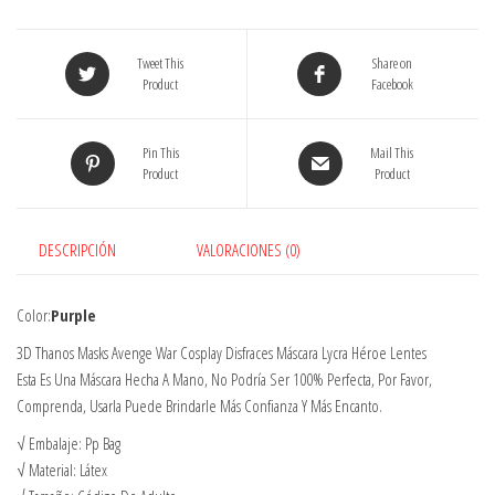
Hero
Máscara
Tweet This
Share on
De
Product
Facebook
Látex
Accesorios
Pin This
Mail This
Periféricos,Purple
Product
Product
cantidad
DESCRIPCIÓN
VALORACIONES (0)
Color:
Purple
3D Thanos Masks Avenge War Cosplay Disfraces Máscara Lycra Héroe Lentes
Esta Es Una Máscara Hecha A Mano, No Podría Ser 100% Perfecta, Por Favor,
Comprenda, Usarla Puede Brindarle Más Confianza Y Más Encanto.
√ Embalaje: Pp Bag
√ Material: Látex