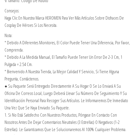
√ Tamaño: Código De Adulto
Consejos:
Haga Clic En Nuestra Marca HEROMEN Para Ver Más Artículos Sobre Disfraces De
Cosplay De Héroes Si Los Necesita.
Nota:
* Debido A Diferentes Monitores, El Color Puede Tener Una Diferencia, Por Favor,
Comprenda.
* Debido A La Medida Manual, El Tamaño Puede Tener Un Error De 2-3 Cm, 1
Pulgada = 2.54 Cm.
* Bienvenido A Nuestra Tienda, La Mejor Calidad Y Servicio, Si Tiene Alguna
Pregunta, Contáctenos.
● Su Paquete Será Entregado Directamente A Su Hogar O Se Lo Enviará A Su
Oficina De Correos Local, Luego Deberá Llevar Su Número De Seguimiento Y Su
Identificación Personal Para Recoger Sus Artículos. Le Informaremos De Inmediato
Una Vez Que Se Haya Enviado Su Paquete.
1. Si No Está Satisfecho Con Nuestros Productos, Póngase En Contacto Con
Nosotros Antes De Dejar Comentarios Neutrales (3 Estrellas) O Negativos (1-2
Estrellas). Le Garantizamos Que Le Solucionaremos Al 100% Cualquier Problema.