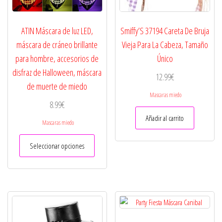
ATIN Máscara de luz LED,
Smiffy’S 37194 Careta De Bruja
máscara de cráneo brillante
Vieja Para La Cabeza, Tamaño
para hombre, accesorios de
Único
disfraz de Halloween, máscara
12.99
€
de muerte de miedo
Mascaras miedo
8.99
€
Añadir al carrito
Mascaras miedo
Este
Seleccionar opciones
producto
tiene
múltiples
variantes.
Las
opciones
se