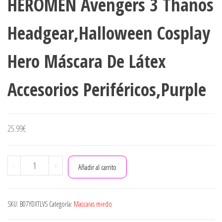
HEROMEN Avengers 3 Thanos
HEROES ACCESORIOS
Headgear,Halloween Cosplay
PERIFÉRICOS,RED-
Hero Máscara De Látex
ADULTCODE
Accesorios Periféricos,Purple
25.99
€
HEROMEN
-
+
Añadir al carrito
Avengers
3
Thanos
SKU:
B07YDXTLVS
Categoría:
Mascaras miedo
Headgear,Halloween
Cosplay