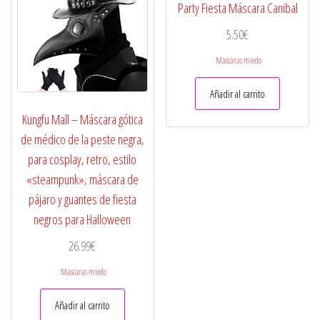
Party Fiesta Máscara Canibal
pueden
elegir
5.50
€
en
Mascaras miedo
la
página
Añadir al carrito
de
producto
Kungfu Mall – Máscara gótica
de médico de la peste negra,
para cosplay, retro, estilo
«steampunk», máscara de
pájaro y guantes de fiesta
negros para Halloween
26.99
€
Mascaras miedo
Añadir al carrito