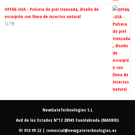
OFFbb-USA - Pulsera de piel trenzada, diseño de
escorpión con línea de insectos natural
12.75
€
NewGateTechnologies S.L
Avd de los Estados Nº12 28945 Fuenlabrada (MADRID)
91 010 99 22 | comercial@newgatetechnologies.es