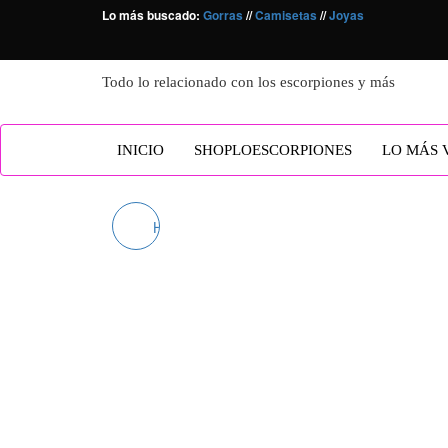
Saltar
Lo más buscado:
Gorras
//
Camisetas
//
Joyas
al
contenido
Todo lo relacionado con los escorpiones y más
INICIO
SHOPLOESCORPIONES
LO MÁS 
HUHUSW DISFRACES
DE ENFERMERA SEXY
PARA MUJER, DISFRAZ
DE COSPLAY DE
MUJER JOVEN