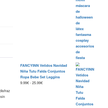
FANCYINN Vetidos Navidad
Niña Tutu Falda Conjuntos
Ropa Bebe Set Leggins
Rango
9.99
€
-
25.99
€
de
disfraz
precios:
sin
desde
9.99€