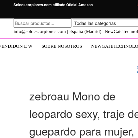
Soloescorpiones.com afiliado Oficial Amazon
info@soloescorpiones.com | España (Madrid) | NewGateTechnol
VENDIDO
N E W
SOBRE NOSOTROS
NEWGATETECHNOLO
CHUANGMINGHANGQ
VAMPIRO, DISFRAZ 
zebroau Mono de
HALLOWEEN, VESTI
leopardo sexy, traje d
DE VAMPIRO, NEGRO
guepardo para mujer,
CORTE FINO,