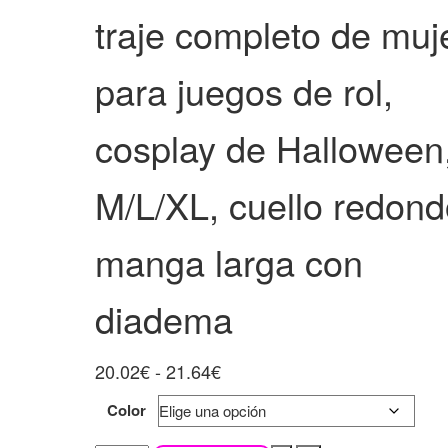
traje completo de muj
FANTASÍA, FALDA PA
NAVIDAD, HALLOWEE
para juegos de rol,
FIESTA, CARNAVAL,
cosplay de Halloween
ETC.
M/L/XL, cuello redond
manga larga con
diadema
Rango
20.02
€
-
21.64
€
de
Color
precios: