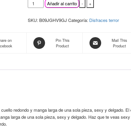
desde
zebroau
Añadir al carrito
-
+
Mono
20.02€
de
hasta
SKU:
B09JGHV9GJ
Categoría:
Disfraces terror
leopardo
21.64€
sexy,
traje
hare on
Pin This
Mail This
de
cebook
Product
Product
guepardo
para
mujer,
traje
completo
de
mujer
para
juegos
cuello redondo y manga larga de una sola pieza, sexy y delgado. El 
de
anga larga de una sola pieza, sexy y delgado. Haz que te veas sexy 
rol,
rdo.
cosplay