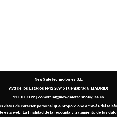
página
de
producto
NewGateTechnologies S.L
Avd de los Estados Nº12 28945 Fuenlabrada (MADRID)
91 010 99 22 | comercial@newgatetechnologies.es
os datos de carácter personal que proporcione a través del telé
a web. La finalidad de la recogida y tratamiento de los datos 