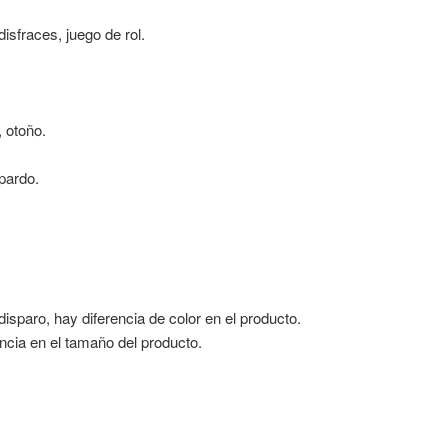
de
isfraces, juego de rol.
Halloween,
M/L/XL,
cuello
redondo
 otoño.
y
manga
opardo.
larga
con
diadema
cantidad
isparo, hay diferencia de color en el producto.
ncia en el tamaño del producto.