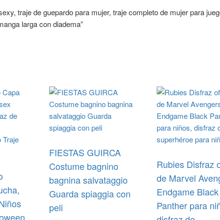
exy, traje de guepardo para mujer, traje completo de mujer para jue
 manga larga con diadema”
FIESTAS GUIRCA
Rubies Disfraz o
Costume bagnino
o
de Marvel Aven
bagnina salvataggio
ucha,
Endgame Black
Guarda spiaggia con
 Niños
Panther para ni
peli
lloween
disfraz de