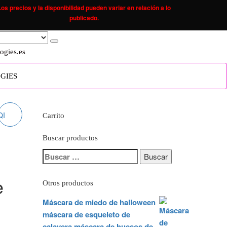
Los precios y la disponibilidad pueden variar en relación a lo
publicado.
ogies.es
GIES
I
Carrito
Buscar productos
DE
Buscar:
DO
e
Otros productos
,
Máscara de miedo de halloween
máscara de esqueleto de
calavera máscara de huesos de