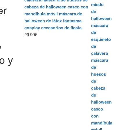
er
RA
cabeza de halloween casco con
mandíbula móvil máscara de
N,
halloween de látex fantasma
cosplay accesorios de fiesta
29.99
€
,
o y