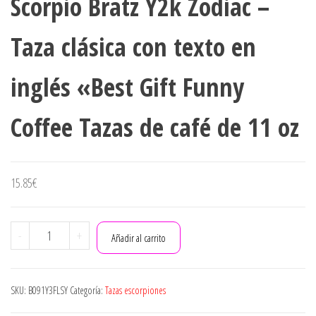
Scorpio Bratz Y2k Zodiac –
DORMITORIO ADECUADA
ML
Taza clásica con texto en
PARA ADULTOS Y NIÑOS PARA
inglés «Best Gift Funny
MANTENERSE CALIENTES EN
Coffee Tazas de café de 11 oz
INVIERNO-80CM * 120CM
15.85
€
Scorpio
-
+
Añadir al carrito
Bratz
Y2k
Zodiac
SKU:
B091Y3FLSY
Categoría:
Tazas escorpiones
-
Taza