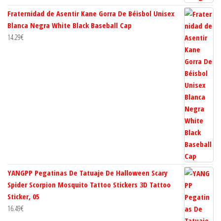
Fraternidad de Asentir Kane Gorra De Béisbol Unisex
Blanca Negra White Black Baseball Cap
14.29
€
YANGPP Pegatinas De Tatuaje De Halloween Scary
Spider Scorpion Mosquito Tattoo Stickers 3D Tattoo
Sticker, 05
16.49
€