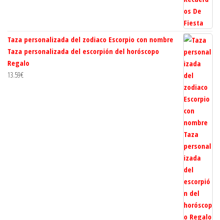
Taza personalizada del zodiaco Escorpio con nombre
Taza personalizada del escorpión del horóscopo
Regalo
13.59
€