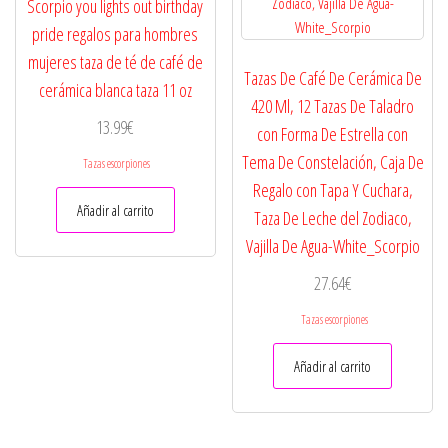
Scorpio you lights out birthday
pride regalos para hombres
mujeres taza de té de café de
Tazas De Café De Cerámica De
cerámica blanca taza 11 oz
420 Ml, 12 Tazas De Taladro
13.99
€
con Forma De Estrella con
Tema De Constelación, Caja De
Tazas escorpiones
Regalo con Tapa Y Cuchara,
Añadir al carrito
Taza De Leche del Zodiaco,
Vajilla De Agua-White_Scorpio
27.64
€
Tazas escorpiones
Añadir al carrito