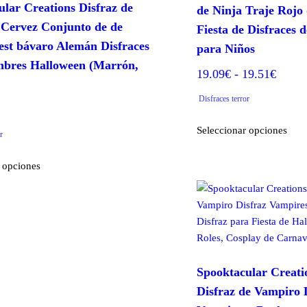
ular Creations Disfraz de
de Ninja Traje Rojo
e Cervez Conjunto de de
Fiesta de Disfraces 
est bávaro Alemán Disfraces
para Niños
bres Halloween (Marrón,
Rang
19.09
€
-
19.51
€
de
Disfraces terror
precio
Este
desde
Seleccionar opciones
r
prod
19.09
tiene
Este
 opciones
hasta
múlt
producto
varia
19.51
tiene
Las
múltiples
opci
variantes.
se
Las
pue
opciones
elegi
se
Spooktacular Creati
en
pueden
Disfraz de Vampiro 
la
elegir