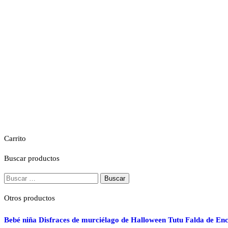
pueden
elegir
en
la
página
de
producto
Carrito
Buscar productos
Buscar:
Otros productos
Bebé niña Disfraces de murciélago de Halloween Tutu Falda de En