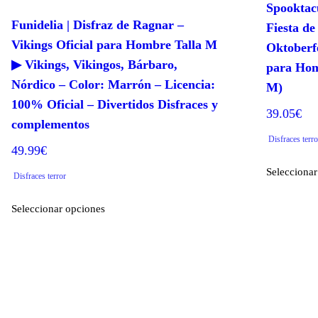
Spooktac
Funidelia | Disfraz de Ragnar –
Fiesta d
Vikings Oficial para Hombre Talla M
Oktoberf
▶ Vikings, Vikingos, Bárbaro,
para Hom
Nórdico – Color: Marrón – Licencia:
M)
100% Oficial – Divertidos Disfraces y
39.05
€
complementos
Disfraces terro
49.99
€
Seleccionar
Disfraces terror
Este
Seleccionar opciones
producto
tiene
múltiples
variantes.
Las
opciones
se