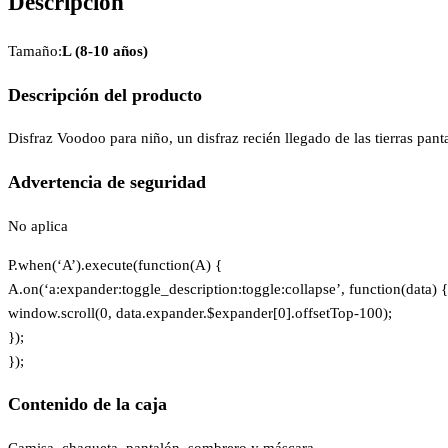
Descripción
Tamaño:
L (8-10 años)
Descripción del producto
Disfraz Voodoo para niño, un disfraz recién llegado de las tierras pa
Advertencia de seguridad
No aplica
P.when(‘A’).execute(function(A) {
A.on(‘a:expander:toggle_description:toggle:collapse’, function(data) {
window.scroll(0, data.expander.$expander[0].offsetTop-100);
});
});
Contenido de la caja
Camisa, chaqueta, pantalón, sombrero y máscara