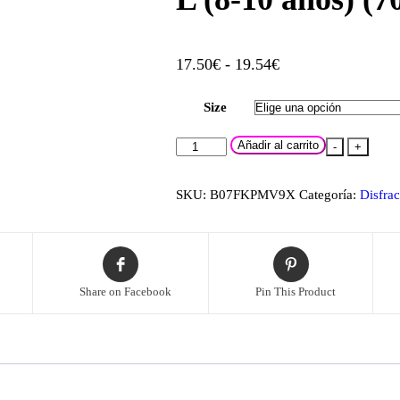
Rango
17.50
€
-
19.54
€
de
Size
precios:
desde
Rubies-
Añadir al carrito
-
+
17.50€
Disfraz
hasta
Voodoo
SKU:
B07FKPMV9X
Categoría:
Disfrac
Boy
19.54€
Inf,
Multicolor,
L
Share on Facebook
Pin This Product
(8-
10
años)
(700468-
L)