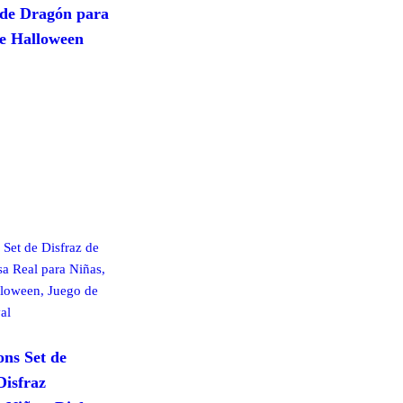
 de Dragón para
de Halloween
o
s:
ucto
€
iples
ntes.
€
ones
den
r
ons Set de
Disfraz