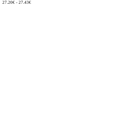
Rango
27.20
€
-
27.43
€
de
precios:
desde
27.20€
hasta
27.43€