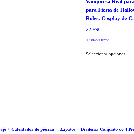
Vampiresa Real para
pági
en
para Fiesta de Hallo
de
la
Roles, Cosplay de C
prod
página
de
22.99
€
producto
Disfraces terror
Este
Seleccionar opciones
prod
tiene
múlt
varia
Las
opci
se
pue
elegi
en
la
caje + Calentador de piernas + Zapatos + Diadema Conjunto de 4 Pi