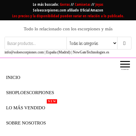
Saltar
Lo más buscado:
Gorras
//
Camisetas
//
Joyas
al
Soloescorpiones.com afiliado Oficial Amazon
Los precios y la disponibilidad pueden variar en relación a lo publicado.
contenido
Todo lo relacionado con los escorpiones y más
info@soloescorpiones.com | España (Madrid) | NewGateTechnologies.es
MEN
Ú
INICIO
SHOPLOESCORPIONES
N E W
LO MÁS VENDIDO
SOBRE NOSOTROS