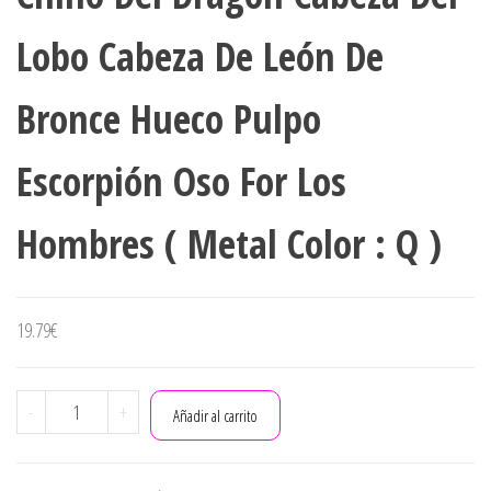
Lobo Cabeza De León De
Bronce Hueco Pulpo
Escorpión Oso For Los
Hombres ( Metal Color : Q )
19.79
€
Présent
-
+
Añadir al carrito
Pendentif
Regalo
Pendiente