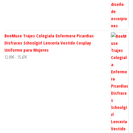
BeeMuse Trajes Colegiala Enfermera Picardias
Disfraces Schoolgirl Lencería Vestido Cosplay
Uniforme para Mujeres
Rango
12.99
€
-
15.47
€
de
precios:
desde
12.99€
hasta
15.47€