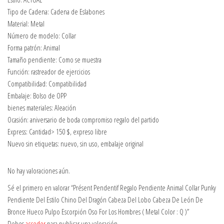
Escorpión
Tipo de Cadena: Cadena de Eslabones
Oso
Material: Metal
For
Número de modelo: Collar
Los
Forma patrón: Animal
Hombres
Tamaño pendiente: Como se muestra
(
Función: rastreador de ejercicios
Metal
Compatibilidad: Compatibilidad
Color
Embalaje: Bolso de OPP
:
bienes materiales: Aleación
Q
Ocasión: aniversario de boda compromiso regalo del partido
)
Express: Cantidad> 150 $, expreso libre
cantidad
Nuevo sin etiquetas: nuevo, sin uso, embalaje original
No hay valoraciones aún.
Sé el primero en valorar “Présent Pendentif Regalo Pendiente Animal Collar Punky
Pendiente Del Estilo Chino Del Dragón Cabeza Del Lobo Cabeza De León De
Bronce Hueco Pulpo Escorpión Oso For Los Hombres ( Metal Color : Q )”
Debes
acceder
para publicar una valoración.