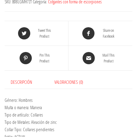
SKU:
B08LGMH7ZT
Categoría:
Colgantes con forma de escorpiones
Animal
Collar
Punky
Pendiente
Tweet This
Share on
Del
Product
Facebook
Estilo
Chino
Pin This
Mail This
Del
Product
Product
Dragón
Cabeza
Del
DESCRIPCIÓN
VALORACIONES (0)
Lobo
Cabeza
De
Género: Hombres
León
Multa o manera: Manera
De
Tipo de artículo: Collares
Bronce
Tipo de Metales: Aleación de zinc
Hueco
Collar Tipo: Collares pendientes
Pulpo
Estilo: ACTUAL