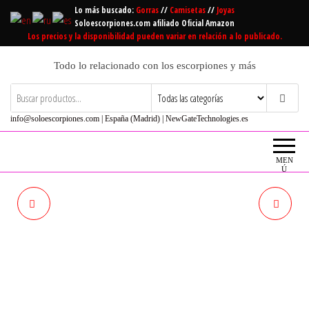
Saltar
Lo más buscado:
Gorras
//
Camisetas
//
Joyas
al
Soloescorpiones.com afiliado Oficial Amazon
Los precios y la disponibilidad pueden variar en relación a lo publicado.
contenido
Todo lo relacionado con los escorpiones y más
info@soloescorpiones.com | España (Madrid) | NewGateTechnologies.es
MEN
Ú
N A - GORRA DE BÉISBOL
PPSTYLE ESCORPIÓN
UNISEX, DISEÑO DE
ALGODÓN BORDADO GORRA
ESCORPIÓN, COLOR NEGRO
DE BÉISBOL SOMBREROS
MUJERES CASUAL SNAPBACK