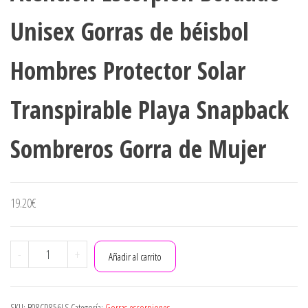
Unisex Gorras de béisbol
Hombres Protector Solar
Transpirable Playa Snapback
Sombreros Gorra de Mujer
19.20
€
PKYGXZ
-
+
Añadir al carrito
Brillante
Atraer
Atención
SKU:
B08CD856LS
Categoría:
Gorras escorpiones