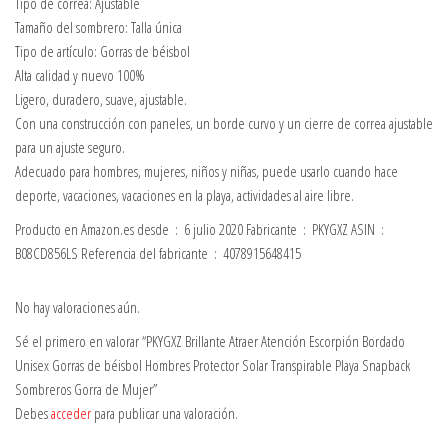
Tipo de correa: Ajustable
Tamaño del sombrero: Talla única
Tipo de artículo: Gorras de béisbol
Alta calidad y nuevo 100%
Ligero, duradero, suave, ajustable.
Con una construcción con paneles, un borde curvo y un cierre de correa ajustable
para un ajuste seguro.
Adecuado para hombres, mujeres, niños y niñas, puede usarlo cuando hace
deporte, vacaciones, vacaciones en la playa, actividades al aire libre.
Producto en Amazon.es desde ‏ : ‎ 6 julio 2020 Fabricante ‏ : ‎ PKYGXZ ASIN ‏ : ‎
B08CD856LS Referencia del fabricante ‏ : ‎ 4078915648415
No hay valoraciones aún.
Sé el primero en valorar “PKYGXZ Brillante Atraer Atención Escorpión Bordado
Unisex Gorras de béisbol Hombres Protector Solar Transpirable Playa Snapback
Sombreros Gorra de Mujer”
Debes
acceder
para publicar una valoración.