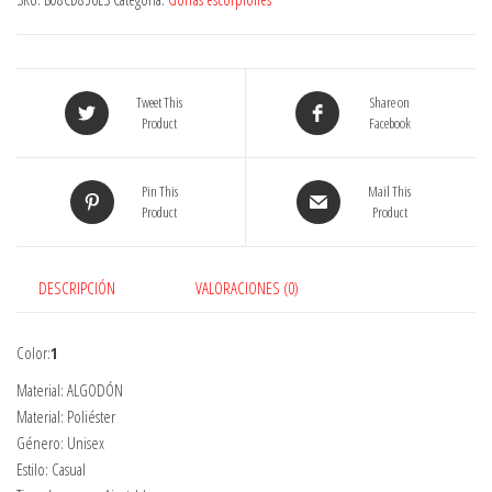
Escorpión
Bordado
Unisex
Gorras
Tweet This
Share on
de
Product
Facebook
béisbol
Hombres
Pin This
Mail This
Protector
Product
Product
Solar
Transpirable
Playa
DESCRIPCIÓN
VALORACIONES (0)
Snapback
Sombreros
Gorra
Color:
1
de
Material: ALGODÓN
Mujer
Material: Poliéster
cantidad
Género: Unisex
Estilo: Casual