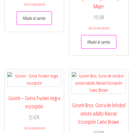
Gorras escorpiones
Mujer
19.58
€
Añadir al carrito
Gorras escorpiones
Añadir al carrito
Goorin – Gorra Trucker negra
Goorin Bros. Gorra de béisbol
escorpión
unisex adulto Alacran
33.87
€
Escorpión Camo Brown
Gorras escorpiones
39.90
€