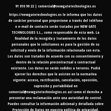
91 010 99 22 | comercial@newgatetechnologies.es
https://newgatetechnologies.es
le informa que los datos
de carácter personal que proporcione a través del teléfono
o e-mail de contacto serán tratados por NEW GATE
TECHNOLOGIES S.L., como responsable de esta web. La
finalidad de la recogida y tratamiento de los datos
personales que le solicitamos es para la gestión de su
solicitud y envío de la información relacionada con esta.
Los datos son tratados de acuerdo con su consentimiento y
dentro de la relación precontractual o contractual
existente. Los datos no serán cedidos a terceros. Podrá
ejercer los derechos que le asisten en la normativa
vigente: acceso, rectificación, cancelación, oposición,
supresión y portabilidad en
comercial@newgatetechnologies.es
así como el derecho a
presentar una reclamación ante una autoridad de control.
Puedes consultar la información adicional y detallada sobre
Protección de Datos en nuestra
política de privacidad
.