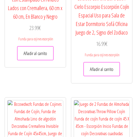
Cielo Escorpio Escorpión Cojín
Lados con Cremallera, 60 cm x
Espacial Uso para Sala de
60 cm, En Blanco y Negro
Estar Dormitorio Sofá Oficina
23.99
€
Juego de 2, Signo del Zodiaco
Funda para cojines escorpión
16.99
€
Añadir al carrito
Funda para cojines escorpión
Añadir al carrito