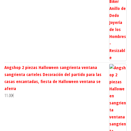
Angshop 2 piezas Halloween sangrienta ventana
sangrienta carteles Decoración del partido para las
casas encantadas, fiesta de Halloween ventana se
aferra
11.00
€