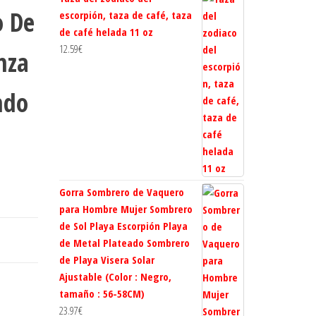
o De
 DE
escorpión, taza de café, taza
de café helada 11 oz
12.59
€
nza
ndo
Gorra Sombrero de Vaquero
para Hombre Mujer Sombrero
de Sol Playa Escorpión Playa
de Metal Plateado Sombrero
de Playa Visera Solar
Ajustable (Color : Negro,
tamaño : 56-58CM)
23.97
€