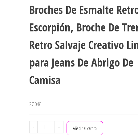
Broches De Esmalte Retr
DIAMANTES DE IMITACIÓN
PLATA
Escorpión, Broche De Tre
Retro Salvaje Creativo Li
para Jeans De Abrigo De
Camisa
27.04
€
NAWN
-
+
Añadir al carrito
Broche