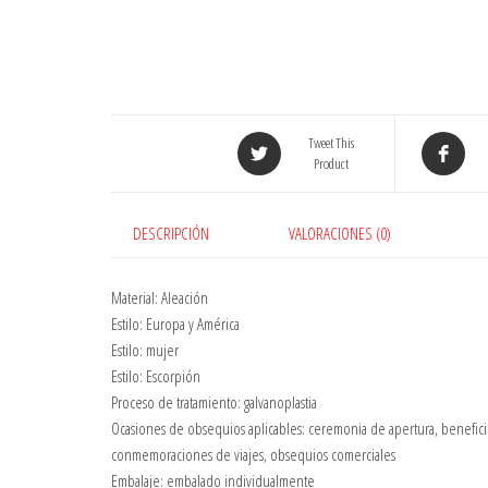
Tweet This
Product
DESCRIPCIÓN
VALORACIONES (0)
Material: Aleación
Estilo: Europa y América
Estilo: mujer
Estilo: Escorpión
Proceso de tratamiento: galvanoplastia
Ocasiones de obsequios aplicables: ceremonia de apertura, beneficio
conmemoraciones de viajes, obsequios comerciales
Embalaje: embalado individualmente