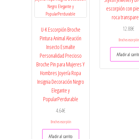
escorpión con pi
roca transpare
12.88
€
U-K Escorpión Broche
Pintura Animal Aleación
Broches escorpió
Insecto Esmalte
Añadir al carri
Personalidad Precioso
Broche Pin para Mujeres Y
Hombres Joyería Ropa
Insignia Decoración Negro
Elegante y
PopularPerdurable
4.64
€
Broches escorpión
Añadir al carrito