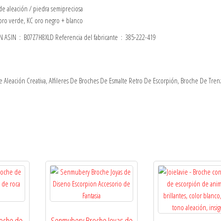
Salvaje
s de aleación / piedra semipreciosa
Creativo
 oro verde, KC oro negro + blanco
Lindo
Producto en Amazon.es desde ‏ : ‎ 17 octubre 2019 Fabricante ‏ : ‎ NAWN ASIN ‏ : ‎ B07Z7H8XLD Referencia del fabricante ‏ : ‎ 385-222-419
para
Jeans
De
Abrigo
e Aleación Creativa, Alfileres De Broches De Esmalte Retro De Escorpión, Broche De Tren
De
Camisa
cantidad
roche de
Senmubery Broche Joyas de