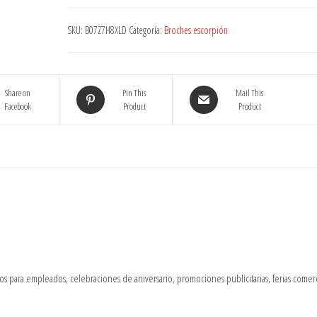
Vintage,
Alfiler
SKU:
B07Z7H8XLD
Categoría:
Broches escorpión
De
Broche
De
Aleación
Share on
Pin This
Mail This
Creativa,
Facebook
Product
Product
Alfileres
De
Broches
De
Esmalte
Retro
De
Escorpión,
Broche
De
s para empleados, celebraciones de aniversario, promociones publicitarias, ferias comerc
Trenza
Retro