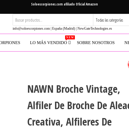
Soloescorpiones.com afiliado Oficial Amazon
info@soloescorpiones.com | España (Madrid) | NewGateTechnologies.es
N E W
ORPIONES
LO MÁS VENDIDO
SOBRE NOSOTROS
N
ZORYER BROCHES CRISTAL
INSECTO ESCORPIÓN
NAWN Broche Vintage,
CAMARÓN BROCHE DE LA
Alfiler De Broche De Alea
VENDIMIA ANIMALES
Creativa, Alfileres De
BROCHES DE STRASS DE