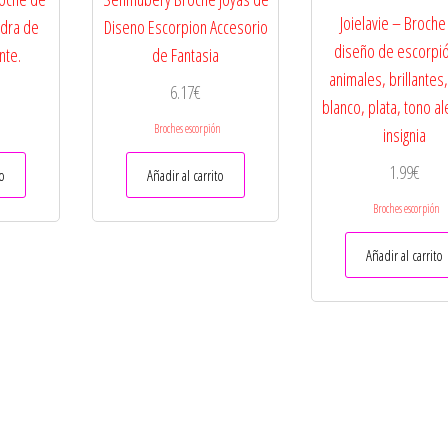
Joielavie – Broche
edra de
Diseno Escorpion Accesorio
diseño de escorpi
nte.
de Fantasia
animales, brillantes,
6.17
€
blanco, plata, tono al
n
Broches escorpión
insignia
1.99
€
to
Añadir al carrito
Broches escorpión
Añadir al carrito