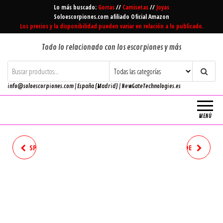
Saltar
Lo más buscado:
Gorras
//
Camisetas
//
Joyas
al
Soloescorpiones.com afiliado Oficial Amazon
Los precios y la disponibilidad pueden variar en relación a lo publicado.
contenido
Todo lo relacionado con los escorpiones y más
info@soloescorpiones.com | España (Madrid) | NewGateTechnologies.es
MENÚ
SPOOKTACULAR CREATIONS
CINHEYU NIÑAS DISFRAZ DE
CHILD BOY PIRATE COSTUME
CARNAVAL SIN MANGAS
VESTIDO DE UNICORNIO
PRINCESA CUMPLEAÑOS