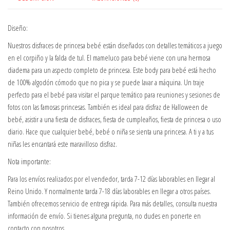
Navidad
Halloween
Cumpleaños
Diseño:
con
Nuestros disfraces de princesa bebé están diseñados con detalles temáticos a juego
diadema
en el corpiño y la falda de tul. El mameluco para bebé viene con una hermosa
Talla
diadema para un aspecto completo de princesa. Este body para bebé está hecho
6
de 100% algodón cómodo que no pica y se puede lavar a máquina. Un traje
a
perfecto para el bebé para visitar el parque temático para reuniones y sesiones de
9
fotos con las famosas princesas. También es ideal para disfraz de Halloween de
Meses
bebé, asistir a una fiesta de disfraces, fiesta de cumpleaños, fiesta de princesa o uso
cantidad
diario. Hace que cualquier bebé, bebé o niña se sienta una princesa. A ti y a tus
niñas les encantará este maravilloso disfraz.
Nota importante:
Para los envíos realizados por el vendedor, tarda 7-12 días laborables en llegar al
Reino Unido. Y normalmente tarda 7-18 días laborables en llegar a otros países.
También ofrecemos servicio de entrega rápida. Para más detalles, consulta nuestra
información de envío. Si tienes alguna pregunta, no dudes en ponerte en
contacto con nosotros.