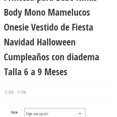
Body Mono Mamelucos
Onesie Vestido de Fiesta
Navidad Halloween
Cumpleaños con diadema
Talla 6 a 9 Meses
Rango
15.99
€
-
17.99
€
de
precios:
Size
desde