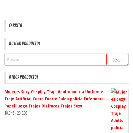
24.99€
Las
opciones
se
CARRITO
pueden
elegir
en
BUSCAR PRODUCTOS
la
Buscar:
página
de
producto
OTROS PRODUCTOS
Mujeres Sexy Cosplay Traje Adulto policía Uniforme
Traje Artificial Cuero Fuerte Falda policía Enfermera
Papel Juego Trajes Disfraces Trajes Sexy
Rango
18.94
€
-
23.82
€
de
precios: