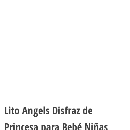
BODA FIESTA DE COSPLAY
PARA CHICAS NAVIDAD
BAUTIZO COMUNIÓN FLOR
VESTIDOS DE BAILE CON
DIADEMA
Lito Angels Disfraz de
Princesa para Bebé Niñas