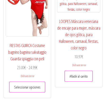
pueden
elegir
en
la
LOOPES Máscara veneciana
página
de encaje para mujer, máscara
de
de ojos gótica, para
producto
Halloween, carnaval, fiestas,
FIESTAS GUIRCA Costume
color negro
bagnino bagnina salvataggio
10.97
€
Guarda spiaggia con peli
Disfraces terror
Rango
23.00
€
-
24.99
€
de
Añadir al carrito
Disfraces terror
precios:
Este
desde
Seleccionar opciones
producto
23.00€
tiene
hasta
múltiples
variantes.