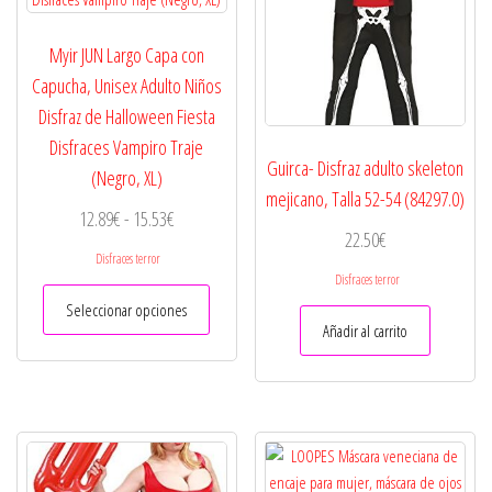
Myir JUN Largo Capa con
Capucha, Unisex Adulto Niños
Disfraz de Halloween Fiesta
Disfraces Vampiro Traje
Guirca- Disfraz adulto skeleton
(Negro, XL)
mejicano, Talla 52-54 (84297.0)
Rango
12.89
€
-
15.53
€
22.50
€
de
Disfraces terror
precios:
Disfraces terror
Este
desde
Seleccionar opciones
producto
Añadir al carrito
12.89€
tiene
hasta
múltiples
variantes.
15.53€
Las
opciones
se