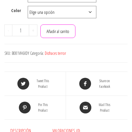
15.99€
Color
hasta
17.99€
Lito
-
+
Añadir al carrito
Angels
Disfraz
de
SKU:
B081VH6XDY
Categoría:
Disfraces terror
Princesa
para
Bebé
Niñas
Tweet This
Share on
Body
Product
Facebook
Mono
Mamelucos
Pin This
Mail This
Onesie
Product
Product
Vestido
de
Fiesta
DESCRIPCIÓN
VALORACIONES (0)