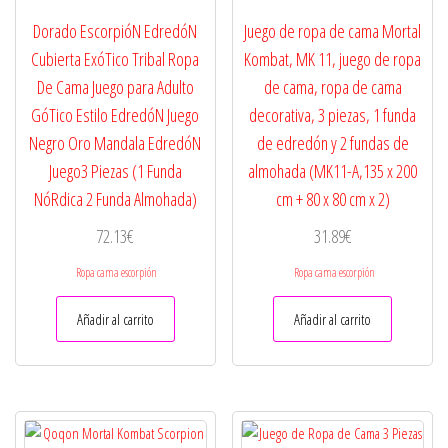
Dorado EscorpióN EdredóN
Juego de ropa de cama Mortal
Cubierta ExóTico Tribal Ropa
Kombat, MK 11, juego de ropa
De Cama Juego para Adulto
de cama, ropa de cama
GóTico Estilo EdredóN Juego
decorativa, 3 piezas, 1 funda
Negro Oro Mandala EdredóN
de edredón y 2 fundas de
Juego3 Piezas (1 Funda
almohada (MK11-A,135 x 200
NóRdica 2 Funda Almohada)
cm + 80 x 80 cm x 2)
72.13
€
31.89
€
Ropa cama escorpión
Ropa cama escorpión
Añadir al carrito
Añadir al carrito