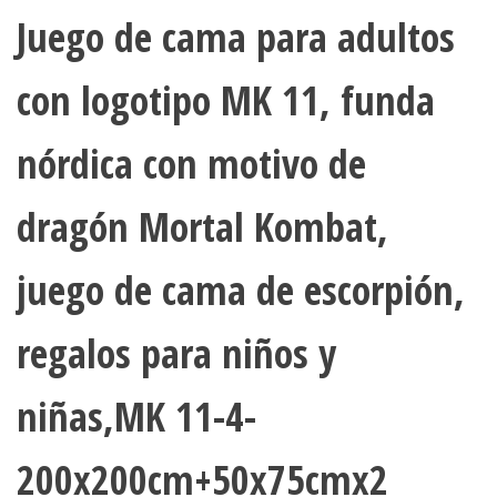
Juego de cama para adultos
DE ALMOHADA JUEGO DE
3 PIEZAS, 1 FUNDA DE
con logotipo MK 11, funda
MICROFIBRA CREMALLERA
EDREDÓN Y 2 FUNDAS DE
nórdica con motivo de
ULTRA SUAVE COLSURE C138
ALMOHADA (MK11-A,135 X 200
CM + 80 X 80 CM X 2)
dragón Mortal Kombat,
juego de cama de escorpión,
regalos para niños y
niñas,MK 11-4-
200x200cm+50x75cmx2