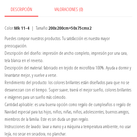
dragón
DESCRIPCIÓN
VALORACIONES (0)
Mortal
Kombat,
juego
Color:
Mk 11-4
| Tamaño:
200x200cm+50x75cmx2
de
Puedes comprar nuestros productos. Tu satisfacción es nuestra mayor
cama
preocupación.
de
Descripción del diseño: impresión de ancho completo, impresión por una cara,
escorpión,
tela blanca en el reverso.
regalos
Descripción del material: fabricado en tejido de microfibra 100%. Ayuda a dormir y
para
levantarse mejor, y vuelve a verse.
niños
Rendimiento del producto: los colores brillantes están diseñados para que no se
y
desvanezcan con el tiempo. Super suave, traerá el mejor sueño, colores brillantes
niñas,MK
e imágenes para un sueño más cómodo.
11-
Cantidad aplicable: es una buena opción como regalo de cumpleaños o regalo de
4-
Navidad especial para tus hijos, niños, niñas, niños, adolescentes, buenos amigos,
200x200cm+50x75cmx2
miembros de la familia. Este es sin duda un gran regalo.
cantidad
Instrucciones de lavado: lavar a mano y a máquina a temperatura ambiente, no usar
lejía, no secar en secadora, no planchar.