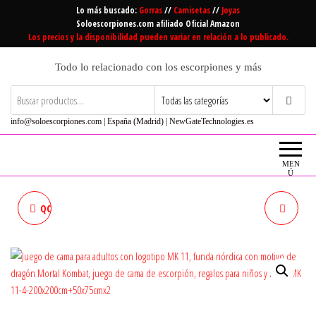
Saltar
Lo más buscado:
Gorras
//
Camisetas
//
Joyas
al
Soloescorpiones.com afiliado Oficial Amazon
Los precios y la disponibilidad pueden variar en relación a lo publicado.
contenido
Todo lo relacionado con los escorpiones y más
info@soloescorpiones.com | España (Madrid) | NewGateTechnologies.es
MEN
Ú
QOQON MORTAL KOMBAT X
JUEGO DE ROPA DE CAMA
SCORPION JUEGO DE CAMA DE
MORTAL KOMBAT, MK 11,
3 PIEZAS CON 1 FUNDA
JUEGO DE ROPA DE CAMA,
NÓRDICA JUEGO DE 2 FUNDAS
ROPA DE CAMA DECORATIVA,