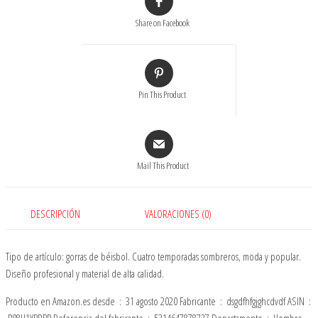
de
Share on Facebook
Las
Gorras
de
béisbol
Pin This Product
teñidas
lavadas
de
los
Sombreros
Mail This Product
cantidad
DESCRIPCIÓN
VALORACIONES (0)
Tipo de artículo: gorras de béisbol. Cuatro temporadas sombreros, moda y popular.
Diseño profesional y material de alta calidad.
Producto en Amazon.es desde ‏ : ‎ 31 agosto 2020 Fabricante ‏ : ‎ dsgdfhfgjghcdvdf ASIN ‏ :
‎ B08H1YBRPP Referencia del fabricante ‏ : ‎ 5314647878737 Departamento ‏ : ‎ Hombre