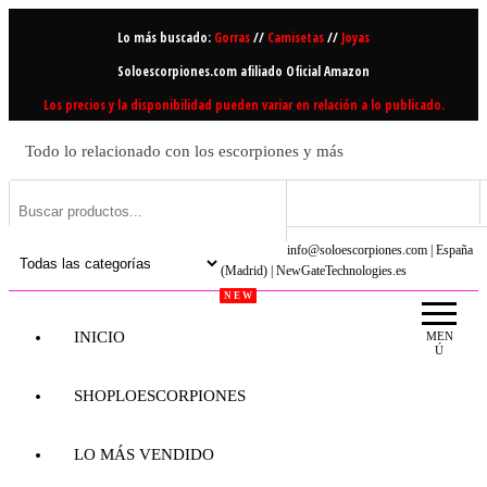
Saltar
Lo más buscado:
Gorras
//
Camisetas
//
Joyas
al
contenido
Soloescorpiones.com afiliado Oficial Amazon
Los precios y la disponibilidad pueden variar en relación a lo publicado.
Todo lo relacionado con los escorpiones y más
info@soloescorpiones.com | España
(Madrid) | NewGateTechnologies.es
N E W
INICIO
MEN
Ú
SHOPLOESCORPIONES
LO MÁS VENDIDO