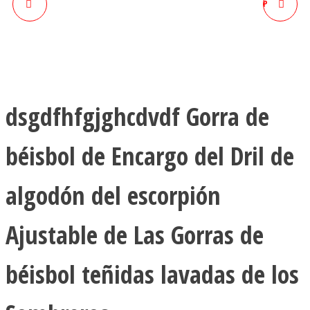
675 SOMBRERO DE PAPÁ
GOORIN BROS ANIMAL SNAP
ESCORPIÓN GORRA DE BÉISBOL
BACK TRUCKER HATANIMAL
CLÁSICA CASUAL GORRAS
FARM GORRA DE BÉISBOL PARA
UNISEX GORRA DE MEZCLILLA
HOMBRE
dsgdfhfgjghcdvdf Gorra de
PARA DEPORTIVOS BÉISBOL
béisbol de Encargo del Dril de
DEPORTES
algodón del escorpión
Ajustable de Las Gorras de
béisbol teñidas lavadas de los