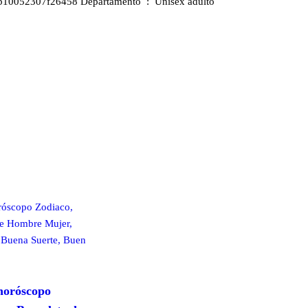
Producto en Amazon.es desde ‏ : ‎ 20 agosto 2020 Fabricante ‏ : ‎ DIYlab ASIN ‏ : ‎ B08GC218JZ Número de modelo del producto ‏ : ‎ y10052441b10052307f26458 Departamento ‏ : ‎ Unisex adulto
 horóscopo