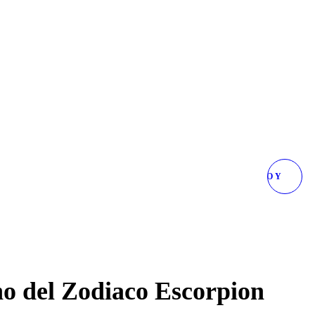
REAL ESCORPIÓN ROJO Y
NEGRO PULSERA
o del Zodiaco Escorpion