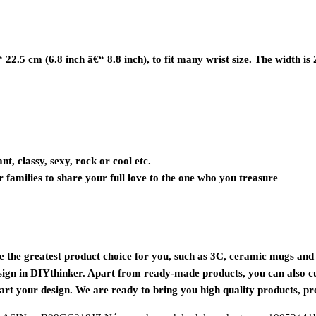
Cuero
Torcido
Hilo
de
22.5 cm (6.8 inch â€“ 8.8 inch), to fit many wrist size. The width is 
muñeca
cantidad
nt, classy, sexy, rock or cool etc.
or families to share your full love to the one who you treasure
e the greatest product choice for you, such as 3C, ceramic mugs and d
 design in DIYthinker. Apart from ready-made products, you can also 
tart your design. We are ready to bring you high quality products, pr