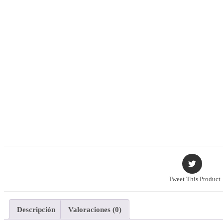
LOVE RETRO PULSERA
PULSERA PULSERA
MUJER (COLOR DE
METAL: STYLEA-GOLD)
Tweet This Product
Descripción
Valoraciones (0)