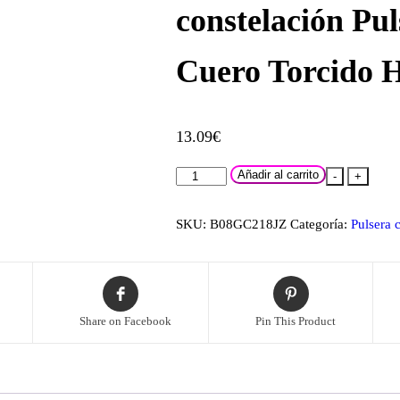
constelación Pu
Cuero Torcido 
13.09
€
DIYthinker
Añadir al carrito
-
+
Signo
del
SKU:
B08GC218JZ
Categoría:
Pulsera 
Zodiaco
Escorpion
constelación
Pulsera
Share on Facebook
Pin This Product
de
Amor
Adorno
de