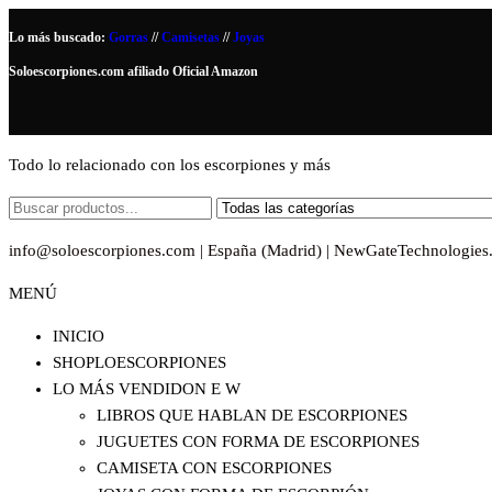
Saltar
Lo más buscado:
Gorras
//
Camisetas
//
Joyas
al
Soloescorpiones.com afiliado Oficial Amazon
contenido
Todo lo relacionado con los escorpiones y más
info@soloescorpiones.com | España (Madrid) | NewGateTechnologies
MENÚ
INICIO
SHOPLOESCORPIONES
LO MÁS VENDIDO
N E W
LIBROS QUE HABLAN DE ESCORPIONES
JUGUETES CON FORMA DE ESCORPIONES
CAMISETA CON ESCORPIONES