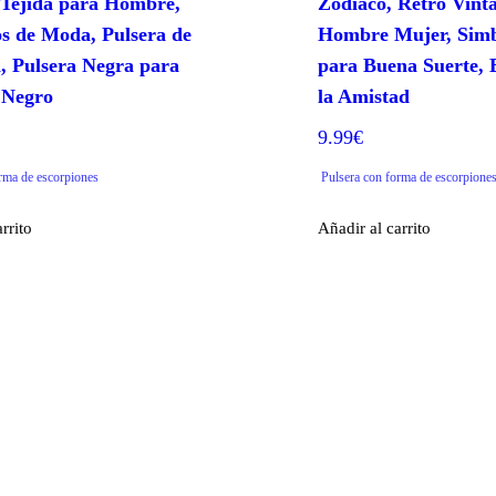
Tejida para Hombre,
Zodiaco, Retro Vinta
os de Moda, Pulsera de
Hombre Mujer, Simbo
n, Pulsera Negra para
para Buena Suerte, 
 Negro
la Amistad
9.99
€
rma de escorpiones
Pulsera con forma de escorpione
rrito
Añadir al carrito