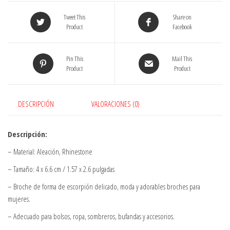
Personalidad
Tweet This
Share on
Brestpin
Product
Facebook
cantidad
Pin This
Mail This
Product
Product
DESCRIPCIÓN
VALORACIONES (0)
Descripción:
– Material: Aleación, Rhinestone
– Tamaño: 4 x 6.6 cm / 1.57 x 2.6 pulgadas
– Broche de forma de escorpión delicado, moda y adorables broches para
mujeres.
– Adecuado para bolsos, ropa, sombreros, bufandas y accesorios.