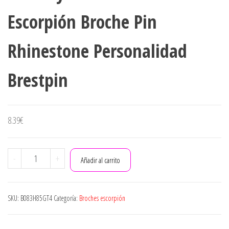
Escorpión Broche Pin
PINS - NEGRO, 4X6.6CM
Rhinestone Personalidad
ESCORPIÓN
Brestpin
8.39
€
Bonarty
-
+
Añadir al carrito
Moda
Cristal
Escorpión
SKU:
B083H85GT4
Categoría:
Broches escorpión
Broche
Pin
Rhinestone