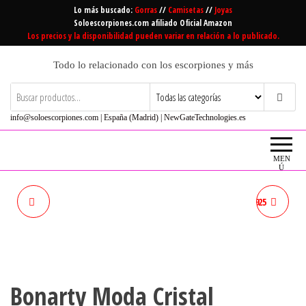
Saltar
Lo más buscado:
Gorras
//
Camisetas
//
Joyas
al
Soloescorpiones.com afiliado Oficial Amazon
Los precios y la disponibilidad pueden variar en relación a lo publicado.
contenido
Todo lo relacionado con los escorpiones y más
info@soloescorpiones.com | España (Madrid) | NewGateTechnologies.es
MEN
Ú
BONARTY DIAMANTE DE
BROCHE DE PLATA DE LEY 925
IMITACIÓN ESCORPIÓN
ESCORPIÓN A000108
ANIMAL BROCHE FIESTA DE
Bonarty Moda Cristal
HALLOWEEN BUFANDA HIJAB