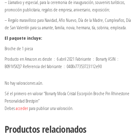
– Llamativo y especial, para la ceremonia de inauguración, souvenirs turísticos,
promoción publicitaria, regalos de empresa, aniversario, exposición;
– Regalo maravilloso para Navidad, Año Nuevo, Día de la Madre, Cumpleaños, Día
de San Valentín para su amante, familia, novia, hermana, tía, sobrina, empleada.
El paquete incluye:
Broche de 1 pieza
Producto en Amazon.es desde ‏ : ‎ 6 abril 2021 Fabricante ‏ : ‎ Bonarty ASIN ‏ : ‎
B091V5XZJ7 Referencia del fabricante ‏ : ‎ 0408x77353723112e90
No hay valoraciones aún.
Sé el primero en valorar “Bonarty Moda Cristal Escorpión Broche Pin Rhinestone
Personalidad Brestpin”
Debes
acceder
para publicar una valoración.
Productos relacionados