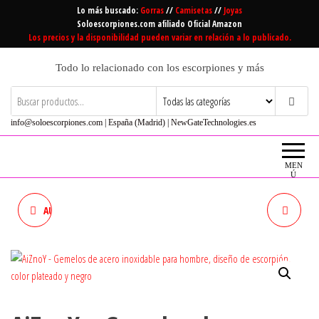
Saltar
Lo más buscado:
Gorras
//
Camisetas
//
Joyas
al
Soloescorpiones.com afiliado Oficial Amazon
Los precios y la disponibilidad pueden variar en relación a lo publicado.
contenido
Todo lo relacionado con los escorpiones y más
info@soloescorpiones.com | España (Madrid) | NewGateTechnologies.es
MEN
Ú
AUEDSA GEMELOS DE ACERO
GEMELOS DE PELTRE
INOXIDABLE HOMBRE PLATA
STEAMPUNK ESCORPIÓN,
VERDE GEMELOS 12
HECHO A MANO POR WILLIAM
CONTELACIONES REDONDO
STURT EN FRANCIA