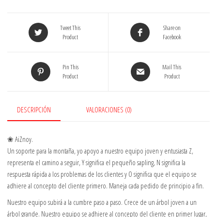
para
hombre,
Tweet This
Share on
diseño
Product
Facebook
de
escorpión,
Pin This
Mail This
color
Product
Product
plateado
y
negro
DESCRIPCIÓN
VALORACIONES (0)
cantidad
❀ AiZnoy.
Un soporte para la montaña, yo apoyo a nuestro equipo joven y entusiasta Z,
representa el camino a seguir, Y significa el pequeño sapling, N significa la
respuesta rápida a los problemas de los clientes y O significa que el equipo se
adhiere al concepto del cliente primero. Maneja cada pedido de principio a fin.
Nuestro equipo subirá a la cumbre paso a paso. Crece de un árbol joven a un
árbol grande. Nuestro equipo se adhiere al concepto del cliente en primer lugar,