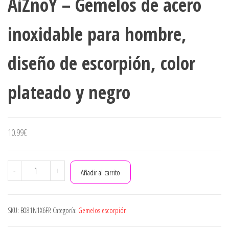
AiZnoY – Gemelos de acero
FLUORESCENTE
inoxidable para hombre,
diseño de escorpión, color
plateado y negro
10.99
€
AiZnoY
-
+
Añadir al carrito
-
Gemelos
de
SKU:
B081N1X6FR
Categoría:
Gemelos escorpión
acero
inoxidable