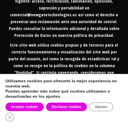
vigente: acceso, rectificación, cancelación, oposición,
supresión y portabilidad en
comercial@newgatetechnologies.es
así como el derecho a
presentar una reclamación ante una autoridad de control.
Puedes consultar la información adicional y detallada sobre
Protección de Datos en nuestra
política de privacidad
.
Este sitio web utiliza cookies propias y de terceros para el
correcto funcionamiento y visualización del sitio web por
parte del usuario, así como la recogida de estadísticas tal y
como se recoge en la política de cookies en la columna
“finalidad”. Si continúa navegando, consideramos que
acepta su uso. Puede cambiar la configuración u obtener
Utilizamos cookies para ofrecerte la mejor experiencia en
más información.
nuestra web.
Puedes aprender más sobre qué cookies utilizamos o
POLITICA DE COOKIES
POLITICA DE PRIVACIDAD
desactivarlas en los ajustes.
________________________________________________
Aceptar cookies
Rechazar cookies
Ajustes
powered by
NEWGATETECHNOLOGIES
Cerrar el banner de cookies RGPD
®
TELEFONILLO.COM
|
INFOTERMI.COM
|
INOUTAUDIO.COM |