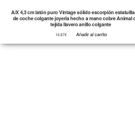
A/X 4,3 cm latón puro Vintage sólido escorpión estatuilla
de coche colgante joyería hecho a mano cobre Animal 
tejida llavero anillo colgante
Añadir al carrito
16.87
€