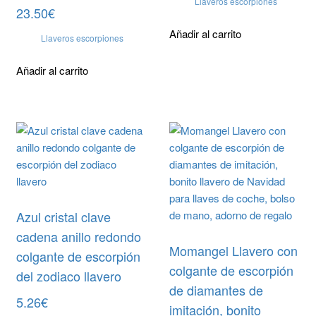
Llaveros escorpiones
23.50
€
Añadir al carrito
Llaveros escorpiones
Añadir al carrito
Azul cristal clave
cadena anillo redondo
Momangel Llavero con
colgante de escorpión
colgante de escorpión
del zodiaco llavero
de diamantes de
5.26
€
imitación, bonito