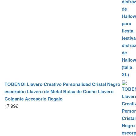
TOBENOI Llavero Creativo Personalidad Cristal Negro
escorpión Llavero de Metal Bolsa de Coche Llavero
Colgante Accesorio Regalo
17.99
€