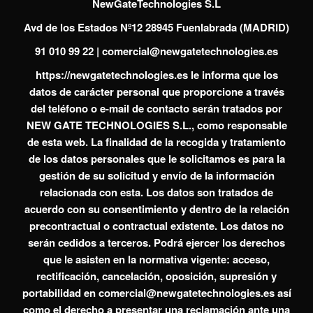
NewGateTechnologies S.L
Avd de los Estados Nº12 28945 Fuenlabrada (MADRID)
91 010 99 22 | comercial@newgatetechnologies.es
https://newgatetechnologies.es
le informa que los
datos de carácter personal que proporcione a través
del teléfono o e-mail de contacto serán tratados por
NEW GATE TECHNOLOGIES S.L., como responsable
de esta web. La finalidad de la recogida y tratamiento
de los datos personales que le solicitamos es para la
gestión de su solicitud y envío de la información
relacionada con esta. Los datos son tratados de
acuerdo con su consentimiento y dentro de la relación
precontractual o contractual existente. Los datos no
serán cedidos a terceros. Podrá ejercer los derechos
que le asisten en la normativa vigente: acceso,
rectificación, cancelación, oposición, supresión y
portabilidad en
comercial@newgatetechnologies.es
así
como el derecho a presentar una reclamación ante una