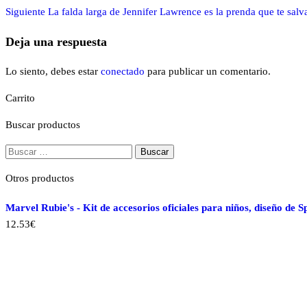
anterior
Entrada
Siguiente
La falda larga de Jennifer Lawrence es la prenda que te sal
de
siguiente
Deja una respuesta
entradas
Lo siento, debes estar
conectado
para publicar un comentario.
Carrito
Buscar productos
Buscar:
Otros productos
Marvel Rubie's - Kit de accesorios oficiales para niños, diseño de 
12.53
€