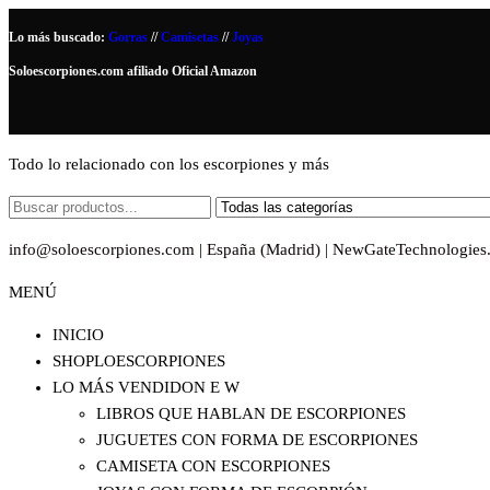
Saltar
Lo más buscado:
Gorras
//
Camisetas
//
Joyas
al
Soloescorpiones.com afiliado Oficial Amazon
contenido
Todo lo relacionado con los escorpiones y más
info@soloescorpiones.com | España (Madrid) | NewGateTechnologies
MENÚ
INICIO
SHOPLOESCORPIONES
LO MÁS VENDIDO
N E W
LIBROS QUE HABLAN DE ESCORPIONES
JUGUETES CON FORMA DE ESCORPIONES
CAMISETA CON ESCORPIONES