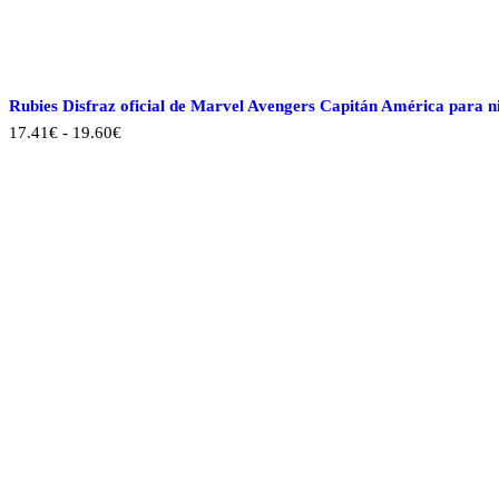
Rubies Disfraz oficial de Marvel Avengers Capitán América para ni
Rango
17.41
€
-
19.60
€
de
precios:
desde
17.41€
hasta
19.60€