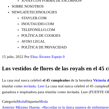
JOYAS CON FORMA DE ESCORPIÓN
SOBRE NOSOTROS
NEWGATETECHNOLOGIES
STAYLER.COM
INOUTAUDIO.COM
TELEFONILLO.COM
POLÍTICA DE COOKIES
AVISO LEGAL
POLÍTICA DE PRIVACIDAD
15 julio, 2022
Por
Elisa Álvarez Espejo
0
Los vestidos de flores de las royals en el 45
La casa real sueca celebró
el 45 cumpleaños
de la heredera
Victoria 
triunfar como
invitada
.
Leer
La casa real sueca celebró el 45 cumpleaño
ganadora e inspiradora para triunfar como invitada. Leer (FUENTE 
Categoría
Moda
Etiquetas
Moda
Entrada
Navegación
Anterior
Máximo Huerta: «Recordar es la única manera de enfrentarse