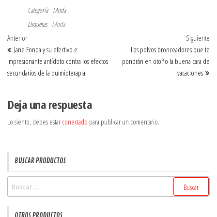
Categoría
Moda
Etiquetas
Moda
Navegación
Entrada
Ent
Anterior
Siguiente
anterior
sig
Jane Fonda y su efectivo e
Los polvos bronceadores que te
de
impresionante antídoto contra los efectos
pondrán en otoño la buena cara de
entradas
secundarios de la quimioterapia
vacaciones
Deja una respuesta
Lo siento, debes estar
conectado
para publicar un comentario.
BUSCAR PRODUCTOS
Buscar:
OTROS PRODUCTOS