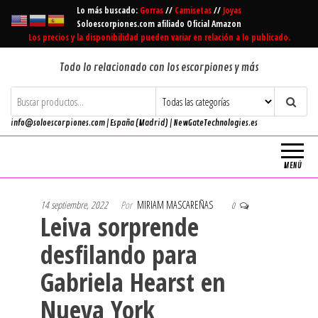
Saltar
Lo más buscado:
Gorras
//
Camisetas
//
Joyas
al
Soloescorpiones.com afiliado Oficial Amazon
Los precios y la disponibilidad pueden variar en relación a lo publicado.
contenido
Todo lo relacionado con los escorpiones y más
info@soloescorpiones.com | España (Madrid) | NewGateTechnologies.es
MENÚ
14 septiembre, 2022
Por
MIRIAM MASCAREÑAS
0
Leiva sorprende
desfilando para
Gabriela Hearst en
Nueva York