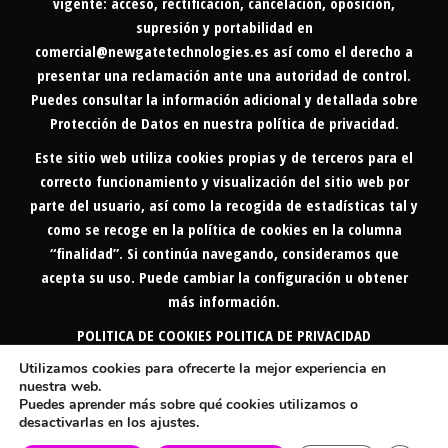
vigente: acceso, rectificación, cancelación, oposición,
supresión y portabilidad en
comercial@newgatetechnologies.es
así como el derecho a
presentar una reclamación ante una autoridad de control.
Puedes consultar la información adicional y detallada sobre
Protección de Datos en nuestra
política de privacidad
.
Este sitio web utiliza cookies propias y de terceros para el
correcto funcionamiento y visualización del sitio web por
parte del usuario, así como la recogida de estadísticas tal y
como se recoge en la política de cookies en la columna
“finalidad”. Si continúa navegando, consideramos que
acepta su uso. Puede cambiar la configuración u obtener
más información.
POLITICA DE COOKIES
POLITICA DE PRIVACIDAD
Utilizamos cookies para ofrecerte la mejor experiencia en
________________________________________________
nuestra web.
powered by
NEWGATETECHNOLOGIES
Puedes aprender más sobre qué cookies utilizamos o
®
desactivarlas en los ajustes.
TELEFONILLO.COM
|
INFOTERMI.COM
|
INOUTAUDIO.COM |