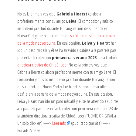
No es la primera vez que
Gabriela Hearst
colabora
profesionalmente con su amigo
Leiva
. El compositor y músico
madrileñó ya actuó durante la inauguración de su tienda en
Nueva York y fue banda sonora de
su último desfile en la semana
de la moda neoyorquina
. En esta ocasión,
Leiva y Hearst
han
ido un paso más allá y él se ha atrevido a subirse a la pasarela para
presentar la colección
primavera-verano 2023
de la también
directora creativa de Chloé
.
Leer
No es la primera vez que
Gabriela Hearst colabora profesionalmente con su amigo Leiva. El
compositor y músico madrileñó ya actuó durante la inauguración
de su tienda en Nueva York y fue banda sonora de su último
desfile en la semana de la moda neoyorquina. En esta ocasión,
Leiva y Hearst han ido un paso más allá y él se ha atrevido a subirse
a la pasarela para presentar la colección primavera-verano 2023 de
la también directora creativa de Chloé. Leer (FUENTE ORIGINAL a
un solo click en) —->
Leer más
(publicado gracias a) —->
Portada // telva