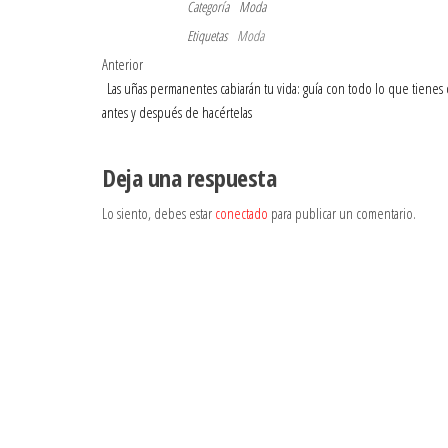
Categoría
Moda
Etiquetas
Moda
Navegación
Entrada
Anterior
anterior
Las uñas permanentes cabiarán tu vida: guía con todo lo que tienes
de
antes y después de hacértelas
entradas
Deja una respuesta
Lo siento, debes estar
conectado
para publicar un comentario.