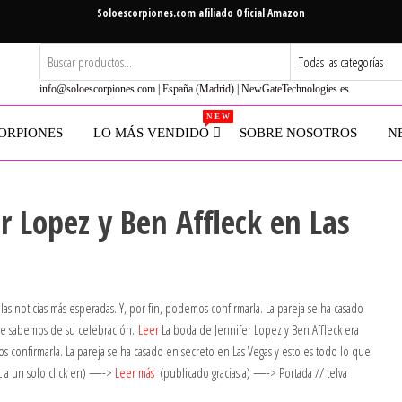
Soloescorpiones.com afiliado Oficial Amazon
info@soloescorpiones.com | España (Madrid) | NewGateTechnologies.es
N E W
ORPIONES
LO MÁS VENDIDO
SOBRE NOSOTROS
N
r Lopez y Ben Affleck en Las
as noticias más esperadas. Y, por fin, podemos confirmarla. La pareja se ha casado
ue sabemos de su celebración.
Leer
La boda de Jennifer Lopez y Ben Affleck era
os confirmarla. La pareja se ha casado en secreto en Las Vegas y esto es todo lo que
 a un solo click en) —->
Leer más
(publicado gracias a) —-> Portada // telva