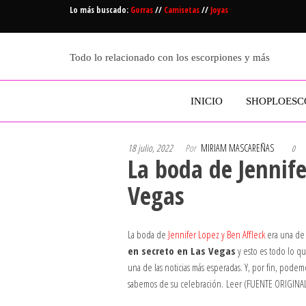
Saltar
Lo más buscado:
Gorras
//
Camisetas
//
Joyas
al
contenido
Todo lo relacionado con los escorpiones y más
INICIO
SHOPLOESC
18 julio, 2022
Por
MIRIAM MASCAREÑAS
0
La boda de Jennife
Vegas
La boda de
Jennifer Lopez y Ben Affleck
era una de l
en secreto en Las Vegas
y esto es todo lo q
una de las noticias más esperadas. Y, por fin, podem
sabemos de su celebración. Leer (FUENTE ORIGINAL