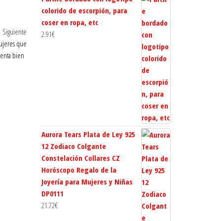
colorido de escorpión, para
coser en ropa, etc
Entrada
Siguiente
2.91
€
siguiente
mujeres que
ienta bien
Aurora Tears Plata de Ley 925
12 Zodiaco Colgante
Constelación Collares CZ
Horóscopo Regalo de la
Joyería para Mujeres y Niñas
DP0111
21.72
€