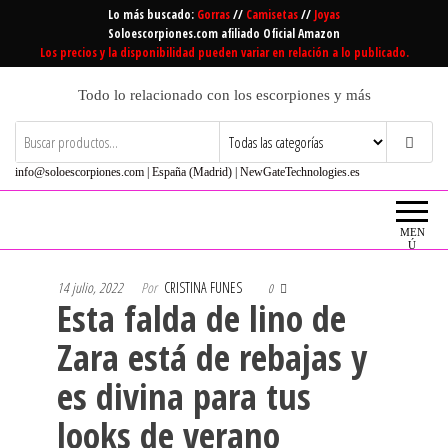
Saltar
Lo más buscado:
Gorras
//
Camisetas
//
Joyas
al
Soloescorpiones.com afiliado Oficial Amazon
Los precios y la disponibilidad pueden variar en relación a lo publicado.
contenido
Todo lo relacionado con los escorpiones y más
info@soloescorpiones.com | España (Madrid) | NewGateTechnologies.es
MEN
Ú
14 julio, 2022
Por
CRISTINA FUNES
0
Esta falda de lino de
Zara está de rebajas y
es divina para tus
looks de verano