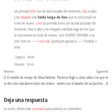
Las prendas
boho
son las más buscadas del momento,
Zara
lo sabe
y ha
rebajado
esta
falda larga de lino
que te solucionará los
looks de verano.
Leer
Las prendas boho son las más buscadas del
momento, Zara lo sabe y ha rebajado esta falda larga de lino que
te solucionará los looks de verano. Leer (FUENTE ORIGINAL a un
solo click en) —->
Leer más
(publicado gracias a) —-> Portada //
telva
Categoría
Moda
Etiquetas
Moda
Navegación
Entrada
Ent
Anterior
Siguiente
anterior
sig
El vestido de encaje de Olivia Palermo
Florence Pugh o cómo callar a los que se
de
es del color más favorecedor del verano
meten con el tamaño de sus pechos…
entradas
Deja una respuesta
Lo siento, debes estar
conectado
para publicar un comentario.