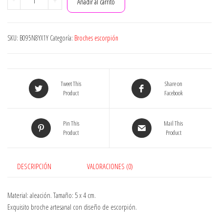
-
+
Añadir al carrito
brand
Broche
de
SKU:
B095N8YX1Y
Categoría:
Broches escorpión
Halloween
Vintage
Escorpión
Aleación
Tweet This
Share on
Decoración
Product
Facebook
Pin
Broche
Pin This
Mail This
para
Product
Product
Mujeres
Hombres
Adorable
DESCRIPCIÓN
VALORACIONES (0)
Calidad
y
Práctico
Material: aleación. Tamaño: 5 x 4 cm.
cantidad
Exquisito broche artesanal con diseño de escorpión.