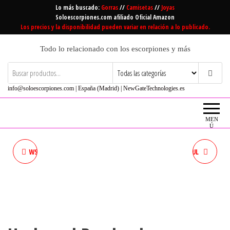
Saltar
Lo más buscado:
Gorras
//
Camisetas
//
Joyas
al
Soloescorpiones.com afiliado Oficial Amazon
Los precios y la disponibilidad pueden variar en relación a lo publicado.
contenido
Todo lo relacionado con los escorpiones y más
info@soloescorpiones.com | España (Madrid) | NewGateTechnologies.es
MEN
Ú
WSNDXZZ BROCHES BROCHE
THJ BROCHES 5 PIEZAS AZUL
DE METAL ESCORPIÓN
CLARO DIAMANTES DE
IMITACIÓN ESCORPIÓN
BROCHES JOYERÍA