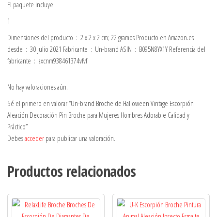
El paquete incluye:
1
Dimensiones del producto ‏ : ‎ 2 x 2 x 2 cm; 22 gramos Producto en Amazon.es
desde ‏ : ‎ 30 julio 2021 Fabricante ‏ : ‎ Un-brand ASIN ‏ : ‎ B095N8YX1Y Referencia del
fabricante ‏ : ‎ zxcnm938461374vfvf
No hay valoraciones aún.
Sé el primero en valorar “Un-brand Broche de Halloween Vintage Escorpión
Aleación Decoración Pin Broche para Mujeres Hombres Adorable Calidad y
Práctico”
Debes
acceder
para publicar una valoración.
Productos relacionados