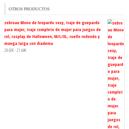
OTROS PRODUCTOS
zebroau Mono de leopardo sexy, traje de guepardo
para mujer, traje completo de mujer para juegos de
rol, cosplay de Halloween, M/L/XL, cuello redondo y
manga larga con diadema
Rango
20.02
€
-
21.64
€
de
precios:
desde
20.02€
hasta
21.64€