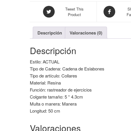
Tweet This
S
Product
Fa
Descripción
Valoraciones (0)
Descripción
Estilo: ACTUAL
Tipo de Cadena: Cadena de Eslabones
Tipo de artículo: Collares
Material: Resina
Función: rastreador de ejercicios
Colgante tamaño: 5 * 4.3cm
Multa o manera: Manera
Longitud: 50 cm
Valoraciones