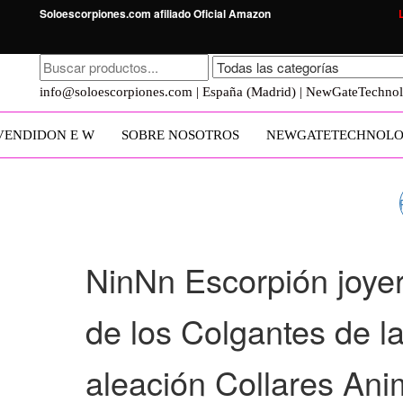
Soloescorpiones.com afiliado Oficial Amazon
info@soloescorpiones.com | España (Madrid) | NewGateTechnol
VENDIDO
N E W
SOBRE NOSOTROS
NEWGATETECHNOLO
IFINGERRING LLAVE
PARA MUJER,
NinNn Escorpión joyer
CREATIVO CRISTAL
de los Colgantes de l
BLANCO DIAMANTE
aleación Collares Ani
ESCORPIÓN LLAVER