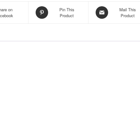
Colgantes
hare on
Pin This
Mail This
de
cebook
Product
Product
la
aleación
Collares
Animal
Escorpiones
Moda
Escorpio,
los
Hombres
joyería
de
la
Forma
de
Insectos
Mujer