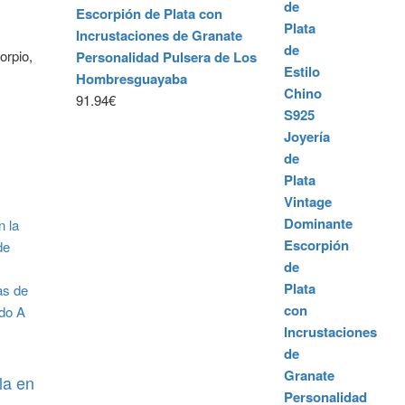
Escorpión de Plata con
Incrustaciones de Granate
orpio,
Personalidad Pulsera de Los
Hombresguayaba
91.94
€
la en