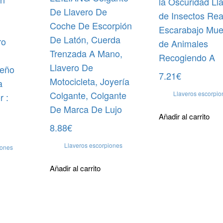
la Oscuridad Ll
De Llavero De
de Insectos Rea
Coche De Escorpión
Escarabajo Mue
De Latón, Cuerda
ro
de Animales
Trenzada A Mano,
Recogiendo A
Llavero De
ueño
7.21
€
Motocicleta, Joyería
a
Colgante, Colgante
Llaveros escorpio
r :
De Marca De Lujo
Añadir al carrito
8.88
€
Llaveros escorpiones
iones
Añadir al carrito